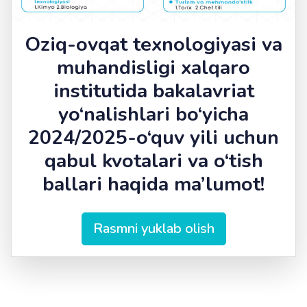
Oziq-ovqat texnologiyasi va
muhandisligi xalqaro
institutida bakalavriat
yo‘nalishlari bo‘yicha
2024/2025-o‘quv yili uchun
qabul kvotalari va o‘tish
ballari haqida ma’lumot!
Rasmni yuklab olish