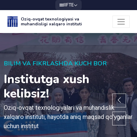
IIFTE
Oziq-ovqat texnologiyasi va
muhandisligi xalqaro instituti
BILIM VA FIKRLASHDA KUCH BOR
Institutga xush
kelibsiz!
Oziq-ovqat texnologiyalari va muhandislik
nlar
xalqaro instituti, hayotda aniq maqsad qo'yga
uchun institut