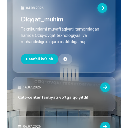
04.08.2026
Diqqat_muhim
Texnikumlarni muvaffaqiyatli tamomlagan
hamda Oziq-ovqat texnologiyasi va
muhandisligi xalqaro institutiga huj...
Batafsil ko'rish
16.07.2026
Call-center faoliyati yo‘lga qo‘yildi!