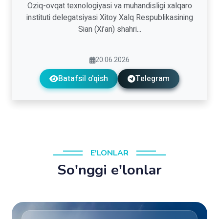
Oziq-ovqat texnologiyasi va muhandisligi xalqaro
instituti delegatsiyasi Xitoy Xalq Respublikasining
Sian (Xi’an) shahri...
20.06.2026
Batafsil o'qish
Telegram
E'LONLAR
So'nggi e'lonlar