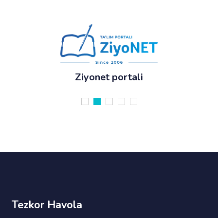
Taʼlim vazirligi
Tezkor Havola