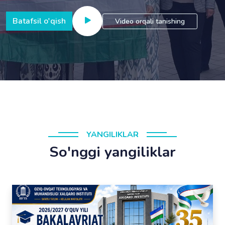
Batafsil o'qish
Video orqali tanishing
YANGILIKLAR
So'nggi yangiliklar