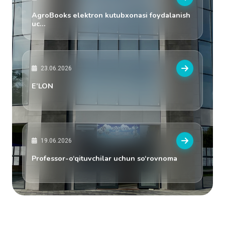
06.07.2026
AgroBooks elektron kutubxonasi foydalanish
uc...
23.06.2026
E’LON
19.06.2026
Professor-o‘qituvchilar uchun so‘rovnoma