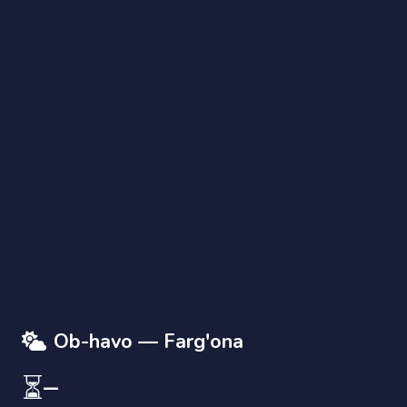
AI Yordamchi
Savolingizni yozing
Ob-havo — Farg'ona
⏳
—