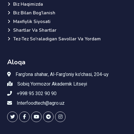
Biz Haqimizda
Biz Bilan Bog'lanish
Maxfiylik Siyosati
Shartlar Va Shartlar
Tez-Tez So'raladigan Savollar Va Yordam
Aloqa
Farg'ona shahar, Al-Farg'oniy ko'chasi, 204-uy
Sobiq Yormozor Akademik Litseyi
+998 95 302 90 90
Interfoodtech@agro.uz