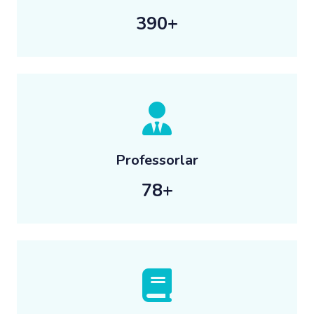
875
+
Professorlar
84
+