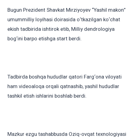
Bugun Prezident Shavkat Mirziyoyev “Yashil makon”
umummilliy loyihasi doirasida o‘tkazilgan ko‘chat
ekish tadbirida ishtirok etib, Milliy dendrologiya
bog‘ini barpo etishga start berdi.
Tadbirda boshqa hududlar qatori Farg‘ona viloyati
ham videoaloqa orqali qatnashib, yashil hududlar
tashkil etish ishlarini boshlab berdi.
Mazkur ezgu tashabbusda Oziq-ovqat texnologiyasi