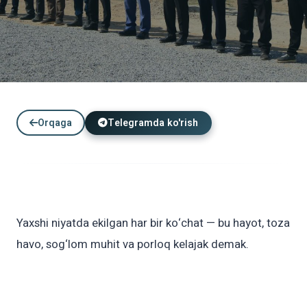
YANGILIKLAR
Orqaga
Telegramda ko'rish
“Yashil makon” loyihasi doirasida
ko‘chat ekish tadbiri tashkil etildi
19.05.2026
04:21
Yaxshi niyatda ekilgan har bir ko‘chat — bu hayot, toza
havo, sog‘lom muhit va porloq kelajak demak.