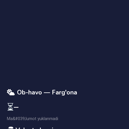
AI Yordamchi
Savolingizni yozing
Ob-havo — Farg'ona
⏳
—
Ma&#039;lumot yuklanmadi