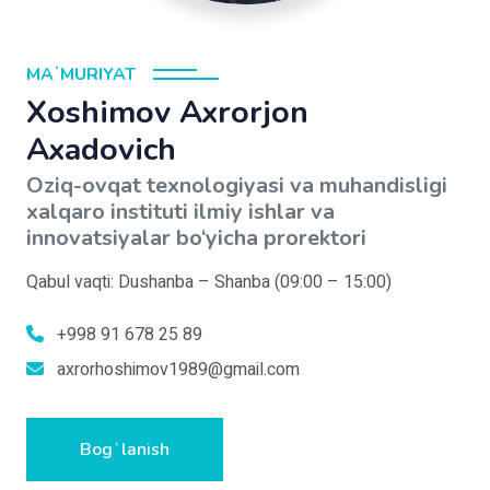
MAʼMURIYAT
Xoshimov Axrorjon
Axadovich
Oziq-ovqat texnologiyasi va muhandisligi
xalqaro instituti ilmiy ishlar va
innovatsiyalar bo‘yicha prorektori
Qabul vaqti: Dushanba – Shanba (09:00 – 15:00)
+998 91 678 25 89
axrorhoshimov1989@gmail.com
Bogʻlanish