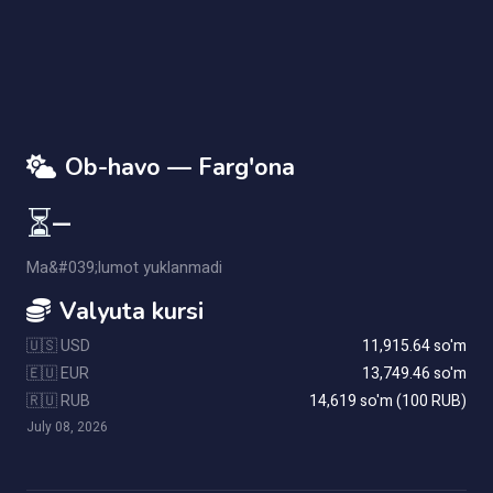
AI Yordamchi
Savolingizni yozing
Ob-havo — Farg'ona
⏳
—
Ma&#039;lumot yuklanmadi
Valyuta kursi
🇺🇸 USD
11,915.64 so'm
🇪🇺 EUR
13,749.46 so'm
🇷🇺 RUB
14,619 so'm (100 RUB)
July 08, 2026