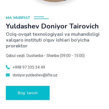
MAʼMURIYAT
Yuldashev Doniyor Tairovich
Oziq-ovqat texnologiyasi va muhandisligi
xalqaro instituti o‘quv ishlari bo‘yicha
prorektor
Qabul vaqti: Dushanba - Shanba (09:00 - 15:00)
+998 97 335 34 49
doniyor.yuldashev@iifte.uz
Bogʻlanish