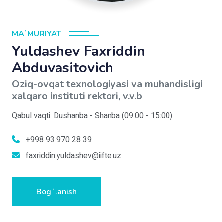
MAʼMURIYAT
Yuldashev Faxriddin
Abduvasitovich
Oziq-ovqat texnologiyasi va muhandisligi
xalqaro instituti rektori, v.v.b
Qabul vaqti: Dushanba - Shanba (09:00 - 15:00)
+998 93 970 28 39
faxriddin.yuldashev@iifte.uz
Bogʻlanish