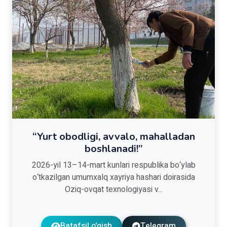
“Yurt obodligi, avvalo, mahalladan
boshlanadi!”
2026-yil 13–14-mart kunlari respublika bo‘ylab
o‘tkazilgan umumxalq xayriya hashari doirasida
Oziq-ovqat texnologiyasi v...
Batafsil o'qish
Telegram