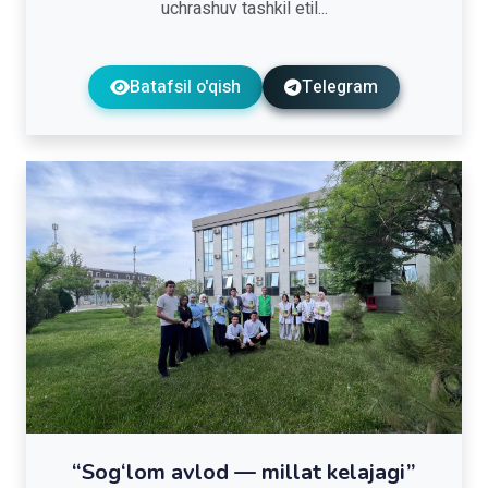
uchrashuv tashkil etil...
Batafsil o'qish
Telegram
“Sog‘lom avlod — millat kelajagi”