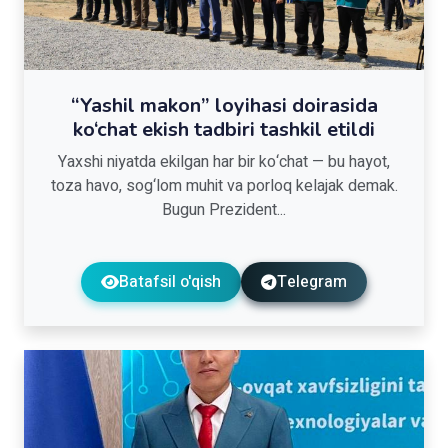
“Yashil makon” loyihasi doirasida
ko‘chat ekish tadbiri tashkil etildi
Yaxshi niyatda ekilgan har bir ko‘chat — bu hayot,
toza havo, sog‘lom muhit va porloq kelajak demak.
Bugun Prezident...
Batafsil o'qish
Telegram