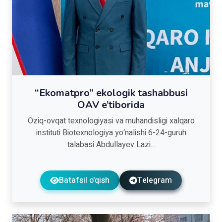
“Ekomatpro” ekologik tashabbusi
OAV e’tiborida
Oziq-ovqat texnologiyasi va muhandisligi xalqaro
instituti Biotexnologiya yo‘nalishi 6-24-guruh
talabasi Abdullayev Lazi...
Batafsil o'qish
Telegram