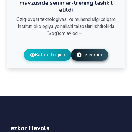
mavzusida seminar-trening tashkil
etildi
Oziq-ovqat texnologiyasi va muhandisligi xalqaro
instituti ekologiya yo‘nalishi talabalari ishtirokida
“Sog‘lom avlod —...
Batafsil o'qish
Telegram
Tezkor Havola