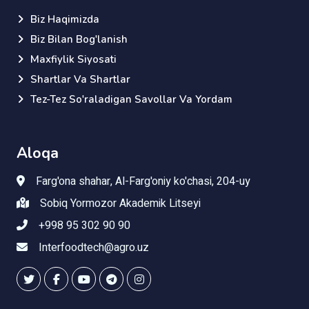
Biz Haqimizda
Biz Bilan Bog'lanish
Maxfiylik Siyosati
Shartlar Va Shartlar
Tez-Tez So'raladigan Savollar Va Yordam
Aloqa
Farg'ona shahar, Al-Farg'oniy ko'chasi, 204-uy
Sobiq Yormozor Akademik Litseyi
+998 95 302 90 90
Interfoodtech@agro.uz