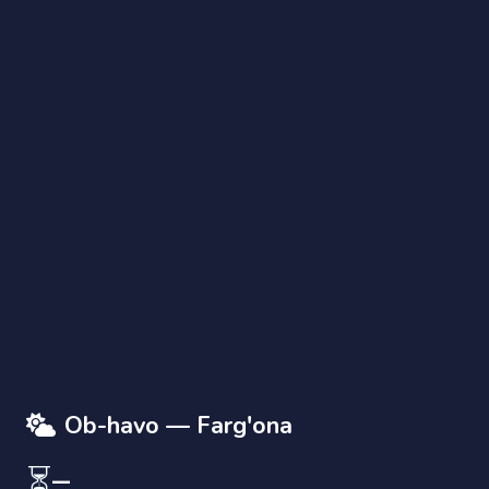
AI Yordamchi
Savolingizni yozing
Ob-havo — Farg'ona
⏳
—