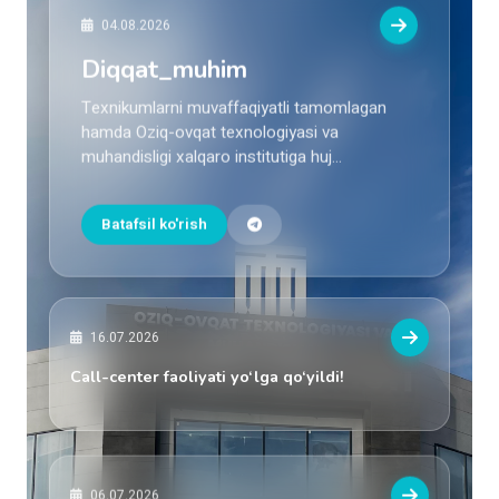
04.08.2026
Diqqat_muhim
Texnikumlarni muvaffaqiyatli tamomlagan
hamda Oziq-ovqat texnologiyasi va
muhandisligi xalqaro institutiga huj...
Batafsil ko'rish
16.07.2026
Call-center faoliyati yo‘lga qo‘yildi!