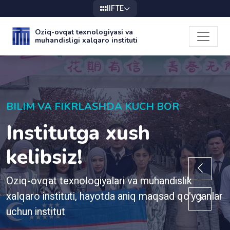
IIFTE
Oziq-ovqat texnologiyasi va
muhandisligi xalqaro instituti
BILIM VA FIKRLASHDA KUCH BOR
Institutga xush
kelibsiz!
Oziq-ovqat texnologiyalari va muhandislik
xalqaro instituti, hayotda aniq maqsad qo'yganlar
uchun institut