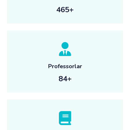
935
+
Professorlar
84
+