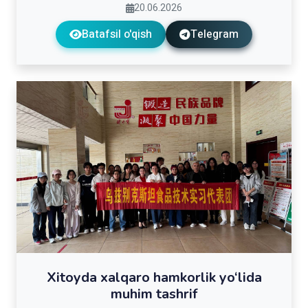
20.06.2026
Batafsil o'qish
Telegram
Xitoyda xalqaro hamkorlik yo‘lida
muhim tashrif