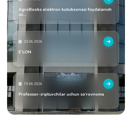
06.07.2026
AgroBooks elektron kutubxonasi foydalanish
uc...
23.06.2026
E’LON
19.06.2026
Professor-o‘qituvchilar uchun so‘rovnoma