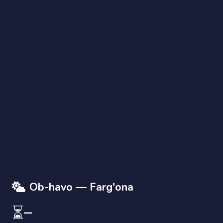
AI Yordamchi
Savolingizni yozing
Ob-havo — Farg'ona
⏳
—