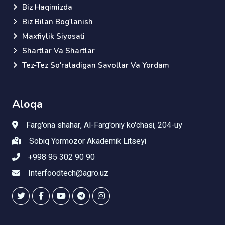
Biz Haqimizda
Biz Bilan Bog'lanish
Maxfiylik Siyosati
Shartlar Va Shartlar
Tez-Tez So'raladigan Savollar Va Yordam
Aloqa
Farg'ona shahar, Al-Farg'oniy ko'chasi, 204-uy
Sobiq Yormozor Akademik Litseyi
+998 95 302 90 90
Interfoodtech@agro.uz