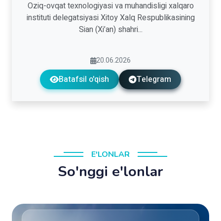
Oziq-ovqat texnologiyasi va muhandisligi xalqaro
instituti delegatsiyasi Xitoy Xalq Respublikasining
Sian (Xi’an) shahri...
20.06.2026
Batafsil o'qish
Telegram
E'LONLAR
So'nggi e'lonlar