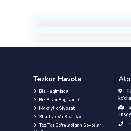
AI Yordamchi
Savolingizni yozing
Tezkor Havola
Alo
Fa
Biz Haqimizda
ko'cha
Biz Bilan Bog'lanish
S
Maxfiylik Siyosati
Litsey
Shartlar Va Shartlar
+
Tez-Tez So'raladigan Savollar