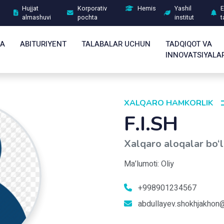
Hujjat
Korporativ
Hemis
Yashil
E
almashuvi
pochta
institut
t
DA
ABITURIYENT
TALABALAR UCHUN
TADQIQOT VA
INNOVATSIYALA
XALQARO HAMKORLIK
F.I.SH
Xalqaro aloqalar bo‘l
Ma’lumoti: Oliy
+998901234567
abdullayev.shokhjakhon