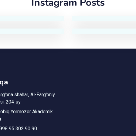
Instagram Posts
qa
rg'ona shahar, Al-Farg'oniy
si, 204-uy
obiq Yormozor Akademik
i
998 95 302 90 90