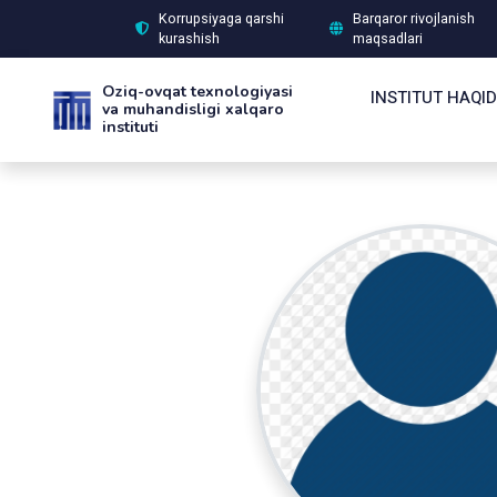
Korrupsiyaga qarshi
Barqaror rivojlanish
kurashish
maqsadlari
Oziq-ovqat texnologiyasi
INSTITUT HAQI
va muhandisligi xalqaro
instituti