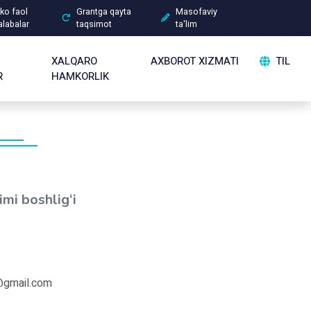
ko faol
Grantga qayta
Masofaviy
alabalar
taqsimot
ta'lim
XALQARO
AXBOROT XIZMATI
TIL
R
HAMKORLIK
imi boshlig‘i
@gmail.com