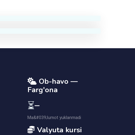
Ob-havo —
Farg'ona
⏳
—
Ma&#039;lumot yuklanmadi
Valyuta kursi