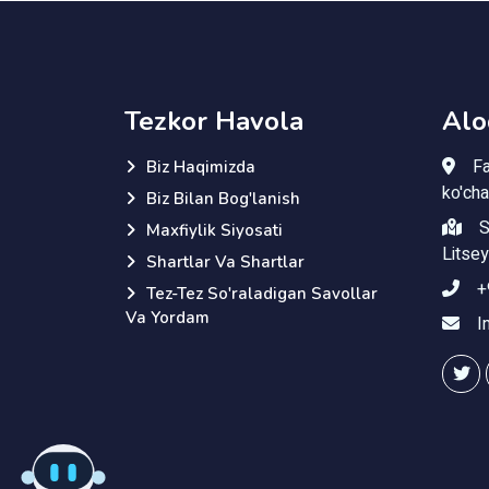
AI Yordamchi
Savolingizni yozing
Tezkor Havola
Alo
Fa
Biz Haqimizda
ko'cha
Biz Bilan Bog'lanish
S
Maxfiylik Siyosati
Litsey
Shartlar Va Shartlar
+
Tez-Tez So'raladigan Savollar
Va Yordam
I
Savolingiz bormi? Yordam