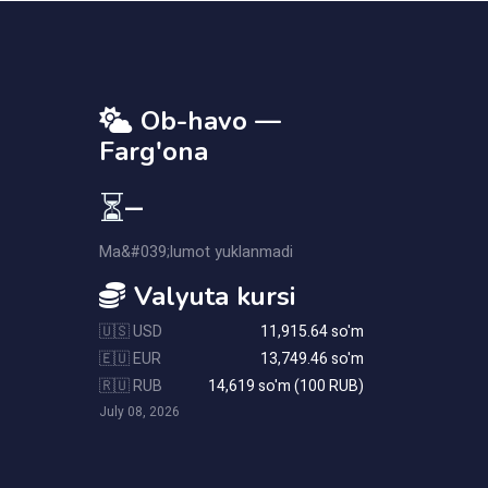
Ob-havo —
Farg'ona
⏳
—
Ma&#039;lumot yuklanmadi
Valyuta kursi
🇺🇸 USD
11,915.64 so'm
🇪🇺 EUR
13,749.46 so'm
🇷🇺 RUB
14,619 so'm (100 RUB)
July 08, 2026