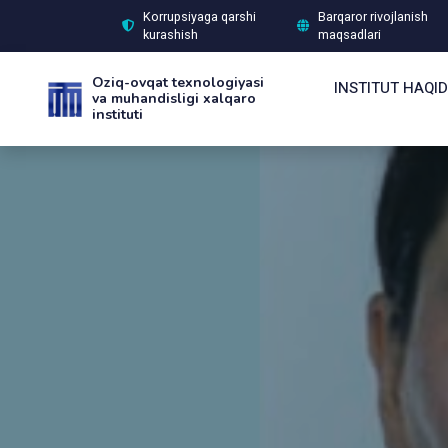
Korrupsiyaga qarshi
Barqaror rivojlanish
kurashish
maqsadlari
Oziq-ovqat texnologiyasi
INSTITUT HAQI
va muhandisligi xalqaro
instituti