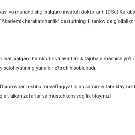
asi va muhandisligi xalqaro instituti doktoranti (DSc) Kara
 “Akademik harakatchanlik” dasturining 1-tanlovida g‘oliblikni 
oliyat, xalqaro hamkorlik va akademik tajriba almashish yo
iy salohiyatining yana bir e’tirofi hisoblanadi.
tixorovnani ushbu muvaffaqiyat bilan samimiy tabriklaymiz 