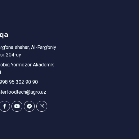
qa
rg'ona shahar, Al-Farg'oniy
si, 204-uy
obiq Yormozor Akademik
i
998 95 302 90 90
nterfoodtech@agro.uz