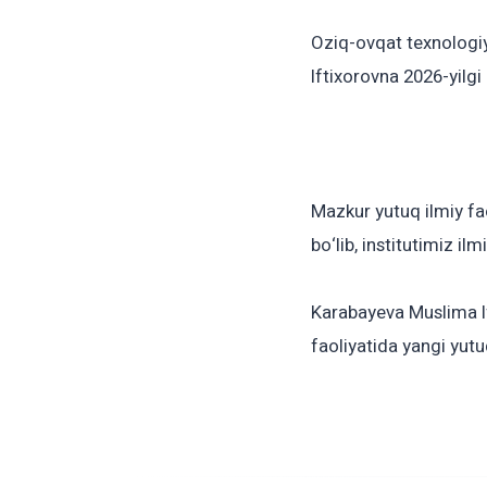
Oziq-ovqat texnologiy
Iftixorovna 2026-yilgi
Mazkur yutuq ilmiy fa
bo‘lib, institutimiz ilm
Karabayeva Muslima If