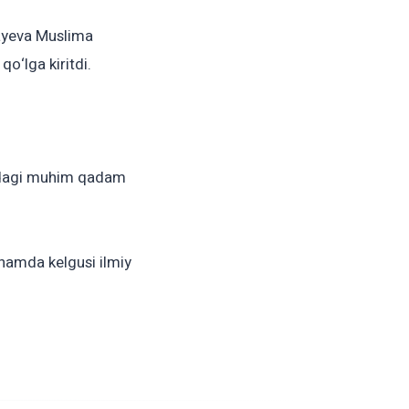
bayeva Muslima
qo‘lga kiritdi.
‘lidagi muhim qadam
hamda kelgusi ilmiy