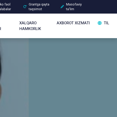
ko faol
Grantga qayta
Masofaviy
alabalar
taqsimot
ta'lim
XALQARO
AXBOROT XIZMATI
TIL
R
HAMKORLIK