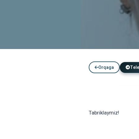
YANGILIKLAR
Orqaga
Tel
Akademik harakatchanlik
12.06.2026
07:45
Tabriklaymiz!