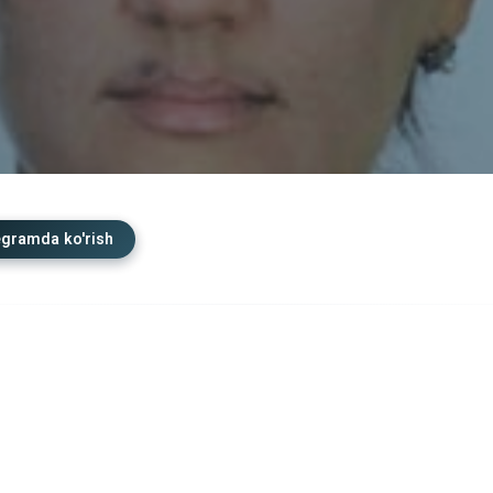
egramda ko'rish