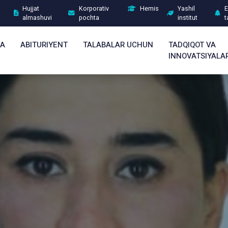
Hujjat
Korporativ
Hemis
Yashil
E
almashuvi
pochta
institut
t
DA
ABITURIYENT
TALABALAR UCHUN
TADQIQOT VA
INNOVATSIYALA